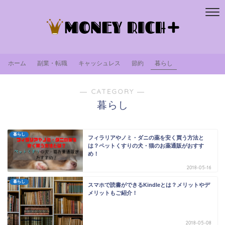
ホーム
副業・転職
キャッシュレス
節約
暮らし
― CATEGORY ―
暮らし
暮らし
フィラリアやノミ・ダニの薬を安く買う方法と
は？ペットくすりの犬・猫のお薬通販がおすす
め！
2018-05-16
暮らし
スマホで読書ができるKindleとは？メリットやデ
メリットもご紹介！
2018-05-08